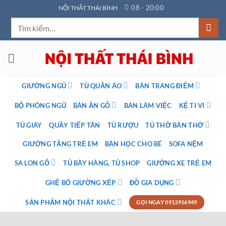
Bỏ
08 - 20:00
NỘI THẤT THÁI BÌNH
qua
Tìm
nội
kiếm:
dung
GIƯỜNG NGỦ
TỦ QUẦN ÁO
BÀN TRANG ĐIỂM
BỘ PHÒNG NGỦ
BÀN ĂN GỖ
BÀN LÀM VIỆC
KỆ TI VI
TỦ GIÀY
QUẦY TIẾP TÂN
TỦ RƯỢU
TỦ THỜ BÀN THỜ
GIƯỜNG TẦNG TRẺ EM
BÀN HỌC CHO BÉ
SOFA NỆM
SA LON GỖ
TỦ BÀY HÀNG, TỦ SHOP
GIƯỜNG XE TRẺ EM
GHẾ BỐ GIƯỜNG XẾP
ĐỒ GIA DỤNG
SẢN PHẨM NỘI THẤT KHÁC
GỌI NGAY 0913916949