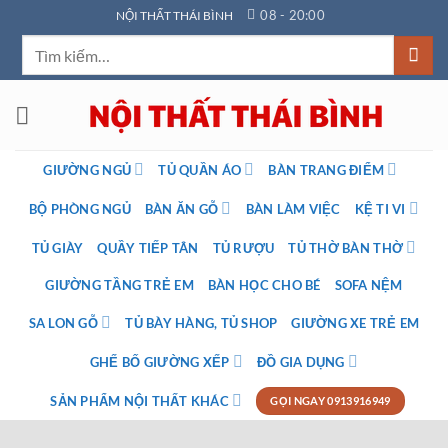
Bỏ
08 - 20:00
NỘI THẤT THÁI BÌNH
qua
Tìm
nội
kiếm:
dung
GIƯỜNG NGỦ
TỦ QUẦN ÁO
BÀN TRANG ĐIỂM
BỘ PHÒNG NGỦ
BÀN ĂN GỖ
BÀN LÀM VIỆC
KỆ TI VI
TỦ GIÀY
QUẦY TIẾP TÂN
TỦ RƯỢU
TỦ THỜ BÀN THỜ
GIƯỜNG TẦNG TRẺ EM
BÀN HỌC CHO BÉ
SOFA NỆM
SA LON GỖ
TỦ BÀY HÀNG, TỦ SHOP
GIƯỜNG XE TRẺ EM
GHẾ BỐ GIƯỜNG XẾP
ĐỒ GIA DỤNG
SẢN PHẨM NỘI THẤT KHÁC
GỌI NGAY 0913916949