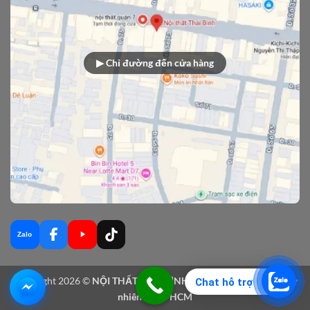
▶ Chỉ đường đến cửa hàng
Zalo
Copyright 2026 ©
NỘI THẤT THÁI BÌNH - Sản xuất nội thất gỗ tự
Chat hỗ trợ
nhiên tại TPHCM