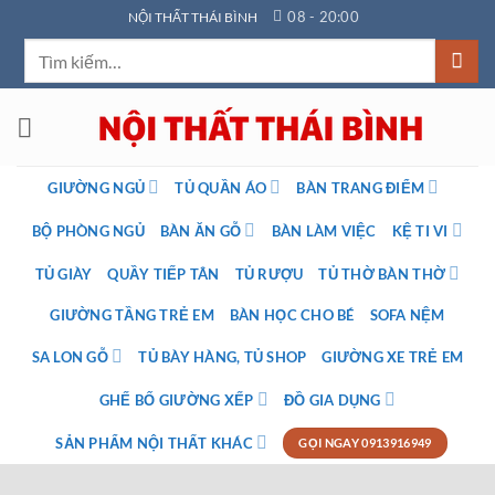
Bỏ
08 - 20:00
NỘI THẤT THÁI BÌNH
qua
Tìm
nội
kiếm:
dung
GIƯỜNG NGỦ
TỦ QUẦN ÁO
BÀN TRANG ĐIỂM
BỘ PHÒNG NGỦ
BÀN ĂN GỖ
BÀN LÀM VIỆC
KỆ TI VI
TỦ GIÀY
QUẦY TIẾP TÂN
TỦ RƯỢU
TỦ THỜ BÀN THỜ
GIƯỜNG TẦNG TRẺ EM
BÀN HỌC CHO BÉ
SOFA NỆM
SA LON GỖ
TỦ BÀY HÀNG, TỦ SHOP
GIƯỜNG XE TRẺ EM
GHẾ BỐ GIƯỜNG XẾP
ĐỒ GIA DỤNG
SẢN PHẨM NỘI THẤT KHÁC
GỌI NGAY 0913916949