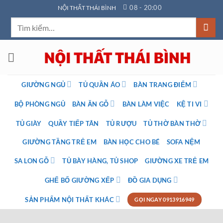
Bỏ
08 - 20:00
NỘI THẤT THÁI BÌNH
qua
Tìm
nội
kiếm:
dung
GIƯỜNG NGỦ
TỦ QUẦN ÁO
BÀN TRANG ĐIỂM
BỘ PHÒNG NGỦ
BÀN ĂN GỖ
BÀN LÀM VIỆC
KỆ TI VI
TỦ GIÀY
QUẦY TIẾP TÂN
TỦ RƯỢU
TỦ THỜ BÀN THỜ
GIƯỜNG TẦNG TRẺ EM
BÀN HỌC CHO BÉ
SOFA NỆM
SA LON GỖ
TỦ BÀY HÀNG, TỦ SHOP
GIƯỜNG XE TRẺ EM
GHẾ BỐ GIƯỜNG XẾP
ĐỒ GIA DỤNG
SẢN PHẨM NỘI THẤT KHÁC
GỌI NGAY 0913916949