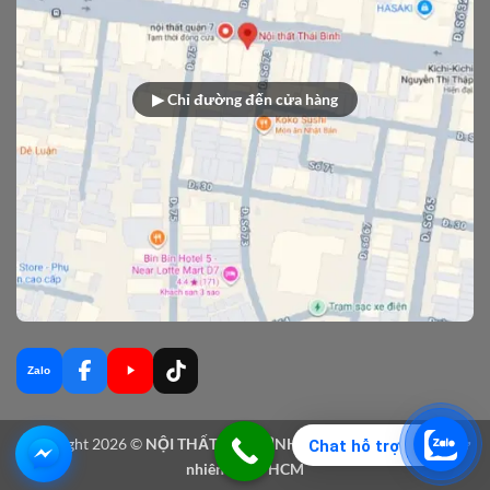
▶ Chỉ đường đến cửa hàng
Zalo
Copyright 2026 ©
NỘI THẤT THÁI BÌNH - Sản xuất nội thất gỗ tự
Chat hỗ trợ
nhiên tại TPHCM