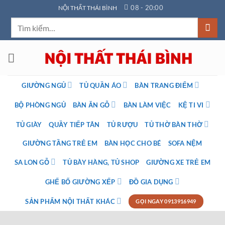
Bỏ
08 - 20:00
NỘI THẤT THÁI BÌNH
qua
Tìm
nội
kiếm:
dung
GIƯỜNG NGỦ
TỦ QUẦN ÁO
BÀN TRANG ĐIỂM
BỘ PHÒNG NGỦ
BÀN ĂN GỖ
BÀN LÀM VIỆC
KỆ TI VI
TỦ GIÀY
QUẦY TIẾP TÂN
TỦ RƯỢU
TỦ THỜ BÀN THỜ
GIƯỜNG TẦNG TRẺ EM
BÀN HỌC CHO BÉ
SOFA NỆM
SA LON GỖ
TỦ BÀY HÀNG, TỦ SHOP
GIƯỜNG XE TRẺ EM
GHẾ BỐ GIƯỜNG XẾP
ĐỒ GIA DỤNG
SẢN PHẨM NỘI THẤT KHÁC
GỌI NGAY 0913916949