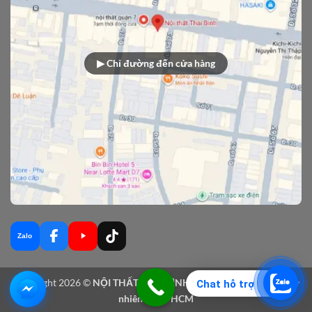
▶ Chỉ đường đến cửa hàng
Zalo
Copyright 2026 ©
NỘI THẤT THÁI BÌNH - Sản xuất nội thất gỗ tự
Chat hỗ trợ
nhiên tại TPHCM