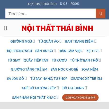
Bỏ
08 - 20:00
NỘI THẤT THÁI BÌNH
qua
Tìm
nội
kiếm:
dung
GIƯỜNG NGỦ
TỦ QUẦN ÁO
BÀN TRANG ĐIỂM
BỘ PHÒNG NGỦ
BÀN ĂN GỖ
BÀN LÀM VIỆC
KỆ TI VI
TỦ GIÀY
QUẦY TIẾP TÂN
TỦ RƯỢU
TỦ THỜ BÀN THỜ
GIƯỜNG TẦNG TRẺ EM
BÀN HỌC CHO BÉ
SOFA NỆM
SA LON GỖ
TỦ BÀY HÀNG, TỦ SHOP
GIƯỜNG XE TRẺ EM
GHẾ BỐ GIƯỜNG XẾP
ĐỒ GIA DỤNG
SẢN PHẨM NỘI THẤT KHÁC
GỌI NGAY 0913916949