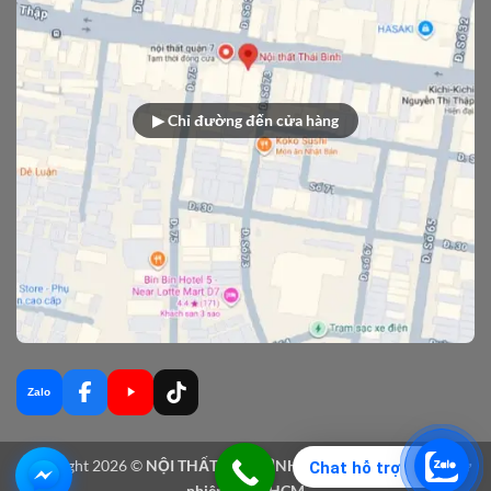
▶ Chỉ đường đến cửa hàng
Zalo
Copyright 2026 ©
NỘI THẤT THÁI BÌNH - Sản xuất nội thất gỗ tự
Chat hỗ trợ
nhiên tại TPHCM