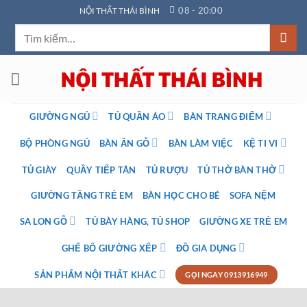
Bỏ
08 - 20:00
NỘI THẤT THÁI BÌNH
qua
Tìm
nội
kiếm:
dung
GIƯỜNG NGỦ
TỦ QUẦN ÁO
BÀN TRANG ĐIỂM
BỘ PHÒNG NGỦ
BÀN ĂN GỖ
BÀN LÀM VIỆC
KỆ TI VI
TỦ GIÀY
QUẦY TIẾP TÂN
TỦ RƯỢU
TỦ THỜ BÀN THỜ
GIƯỜNG TẦNG TRẺ EM
BÀN HỌC CHO BÉ
SOFA NỆM
SA LON GỖ
TỦ BÀY HÀNG, TỦ SHOP
GIƯỜNG XE TRẺ EM
GHẾ BỐ GIƯỜNG XẾP
ĐỒ GIA DỤNG
SẢN PHẨM NỘI THẤT KHÁC
GỌI NGAY 0913916949