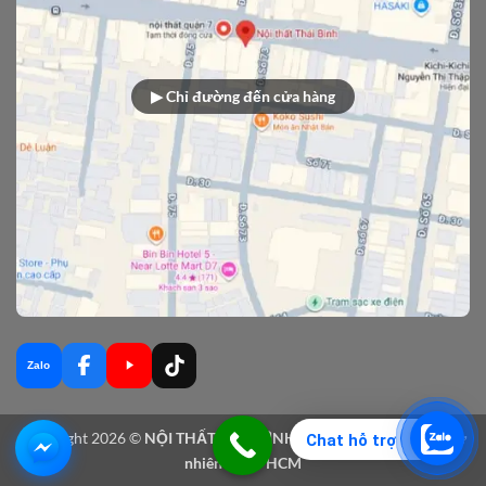
▶ Chỉ đường đến cửa hàng
Zalo
Copyright 2026 ©
NỘI THẤT THÁI BÌNH - Sản xuất nội thất gỗ tự
Chat hỗ trợ
nhiên tại TPHCM