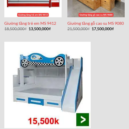
Giường tầng trẻ em MS 9412
Giường tầng gỗ cao su MS 9080
Giá
Giá
Giá
Giá
18,500,000
₫
13,500,000
₫
21,500,000
₫
17,500,000
₫
gốc
hiện
gốc
hiện
là:
tại
là:
tại
18,500,000₫.
là:
21,500,000₫.
là:
13,500,000₫.
17,500,0