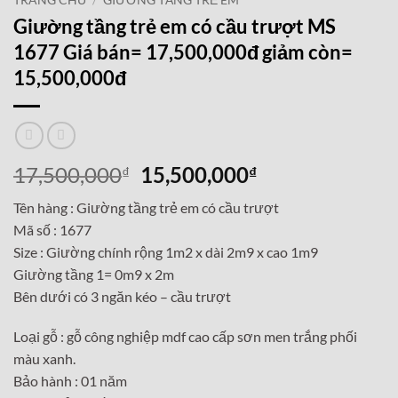
TRANG CHỦ
/
GIƯỜNG TẦNG TRẺ EM
Giường tầng trẻ em có cầu trượt MS
1677 Giá bán= 17,500,000đ giảm còn=
15,500,000đ
Giá
Giá
17,500,000
15,500,000
₫
₫
gốc
hiện
Tên hàng : Giường tầng trẻ em có cầu trượt
là:
tại
Mã số : 1677
17,500,000₫.
là:
Size : Giường chính rộng 1m2 x dài 2m9 x cao 1m9
15,500,000₫.
Giường tầng 1= 0m9 x 2m
Bên dưới có 3 ngăn kéo – cầu trượt
Loại gỗ : gỗ công nghiệp mdf cao cấp sơn men trắng phối
màu xanh.
Bảo hành : 01 năm