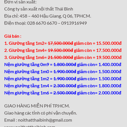
Đơn vị sản xuất:
Công ty sản xuất nội thất Thái Bình
Địa chỉ: 458 – 460 Hậu Giang, Q 06, TPHCM.
Điện thoại: 028 6670 6670 – 0913916949
Giá bán :
1. Giường tầng 1m2=
17,500.000đ
giảm còn = 15.500.000đ
2. Giường tầng 1m4=
19.500.000đ
giảm còn = 17.500.000đ
3. Giường tầng 1m6=
21.500.000đ
giảm còn = 19.500.000đ
Nệm giường tầng 0m9 =
1.800.000đ
giảm còn= 1.400.000đ
Nệm giường tầng 1m0 =
1.900.000đ
giảm còn= 1.500.000đ
Nệm giường tầng 1m2 =
1.900.000đ
giảm còn= 1.500.000đ
Nệm giường tầng 1m4 =
2.300.000đ
giảm còn= 1.800.000đ
Nệm giường tầng 1m6 =
2.500.000đ
giảm còn= 2.000.000đ
GIAO HÀNG MIỄN PHÍ TP.HCM.
Giao hàng các tỉnh có phí vận chuyển.
Email : noithatthaibinh@gmail.com
www.noithatthaibinh.com –