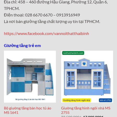
Địa chỉ: 458 – 460 đường Hậu Giang, Phường 12, Quận 6,
TPHCM.
Điện thoại: 028 6670 6670 – 0913916949
Là nơi bán giường tầng chất lượng uy tín tại TPHCM.
https://www.facebook.com/vannoithatthaibinh
Giường tầng trẻ em
Bộ giường tầng bàn học tủ áo
Giường tầng hình ngôi nhà MS
MS 1641
2755
Giá
Giá