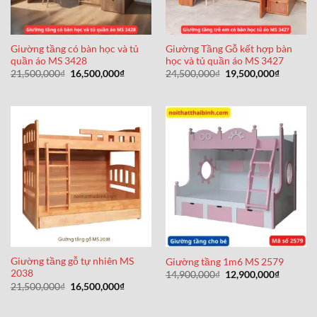
Giường tầng có bàn học và tủ
Giường Tầng Gỗ kết hợp bàn
quần áo MS 3428
học và tủ quần áo MS 3427
Giá
Giá
Giá
Giá
21,500,000
₫
16,500,000
₫
24,500,000
₫
19,500,000
₫
gốc
hiện
gốc
hiện
là:
tại
là:
tại
21,500,000₫.
là:
24,500,000₫.
là:
16,500,000₫.
19,500,0
Giường tầng gỗ tự nhiên MS
Giường tầng 1m6 MS 2579
2038
Giá
Giá
14,900,000
₫
12,900,000
₫
gốc
hiện
Giá
Giá
21,500,000
₫
16,500,000
₫
là:
tại
gốc
hiện
14,900,000₫.
là:
là:
tại
12,900,0
21,500,000₫.
là: