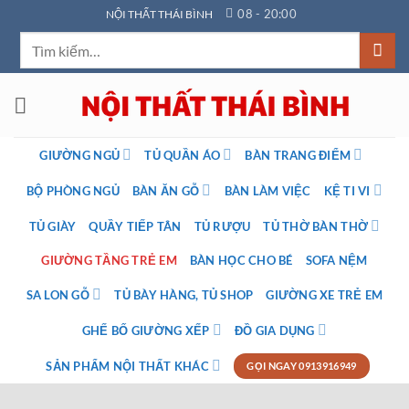
Bỏ
08 - 20:00
NỘI THẤT THÁI BÌNH
qua
Tìm
nội
kiếm:
dung
GIƯỜNG NGỦ
TỦ QUẦN ÁO
BÀN TRANG ĐIỂM
BỘ PHÒNG NGỦ
BÀN ĂN GỖ
BÀN LÀM VIỆC
KỆ TI VI
TỦ GIÀY
QUẦY TIẾP TÂN
TỦ RƯỢU
TỦ THỜ BÀN THỜ
GIƯỜNG TẦNG TRẺ EM
BÀN HỌC CHO BÉ
SOFA NỆM
SA LON GỖ
TỦ BÀY HÀNG, TỦ SHOP
GIƯỜNG XE TRẺ EM
GHẾ BỐ GIƯỜNG XẾP
ĐỒ GIA DỤNG
SẢN PHẨM NỘI THẤT KHÁC
GỌI NGAY 0913916949