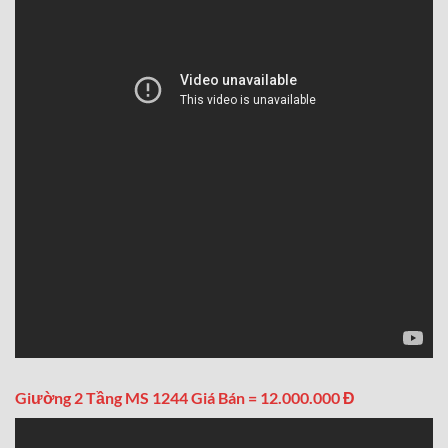
Giường 2 Tầng MS 1244 Giá Bán = 12.000.000 Đ