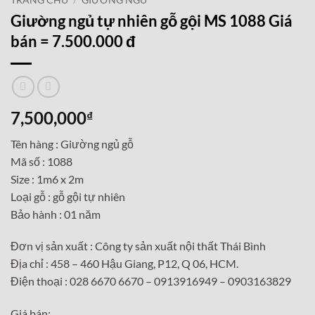
TRANG CHỦ
/
GIƯỜNG NGỦ
Giường ngủ tự nhiên gỗ gội MS 1088 Giá
bán = 7.500.000 đ
7,500,000
₫
Tên hàng : Giường ngủ gỗ
Mã số : 1088
Size : 1m6 x 2m
Loại gỗ : gỗ gội tự nhiên
Bảo hành : 01 năm
Đơn vị sản xuất : Công ty sản xuất nội thất Thái Bình
Địa chỉ : 458 – 460 Hậu Giang, P12, Q 06, HCM.
Điện thoại : 028 6670 6670 – 0913916949 – 0903163829
Giá bán: