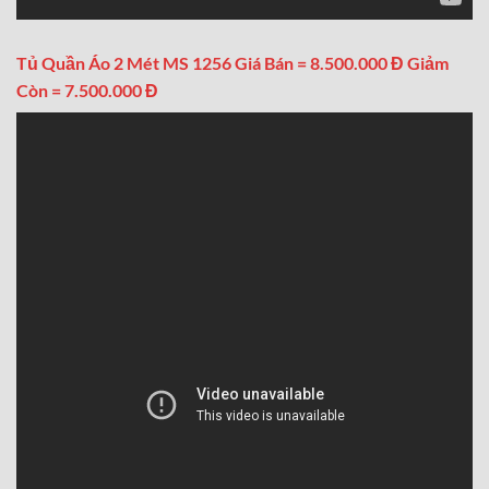
Tủ Quần Áo 2 Mét MS 1256 Giá Bán = 8.500.000 Đ Giảm
Còn = 7.500.000 Đ