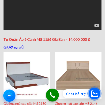
Tủ Quần Áo 6 Cánh MS 1156 Giá Bán = 14.000.000 Đ
Giường ngủ
Chat hỗ trợ
Giường ngủ cao cấp MS 2150
Giường ngủ cao cấp MS 2146