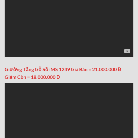
Giường Tầng Gỗ Sồi MS 1249 Giá Bán = 21.000.000 Đ
Giảm Còn = 18.000.000 Đ