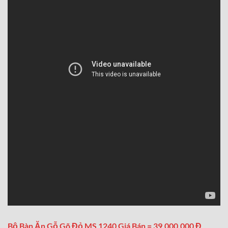
Bộ Bàn Ăn Gỗ Gõ Đỏ MS 1240 Giá Bán = 39.000.000 Đ