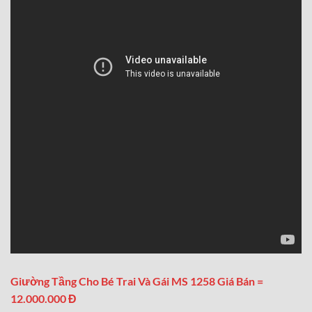
Giường Tầng Cho Bé Trai Và Gái MS 1258 Giá Bán =
12.000.000 Đ