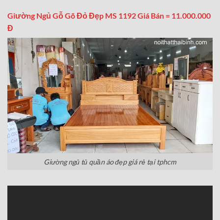
Giường Ngủ Gỗ Gõ Đỏ Đẹp MS 1192 Giá Bán = 11.000.000
Đ
Giường ngủ tủ quần áo đẹp giá rẻ tại tphcm