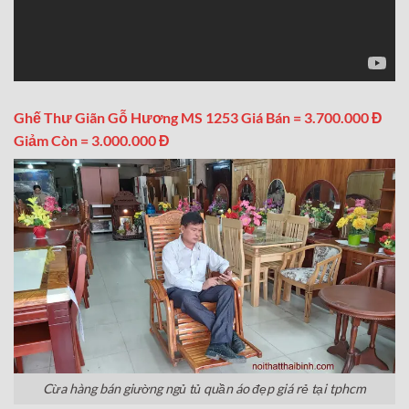
Ghế Thư Giãn Gỗ Hương MS 1253 Giá Bán = 3.700.000 Đ
Giảm Còn = 3.000.000 Đ
Cừa hàng bán giường ngủ tủ quần áo đẹp giá rẻ tại tphcm