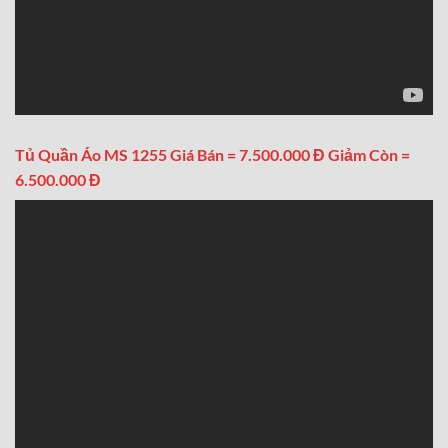
Tủ Quần Áo MS 1255 Giá Bán = 7.500.000 Đ Giảm Còn =
6.500.000 Đ