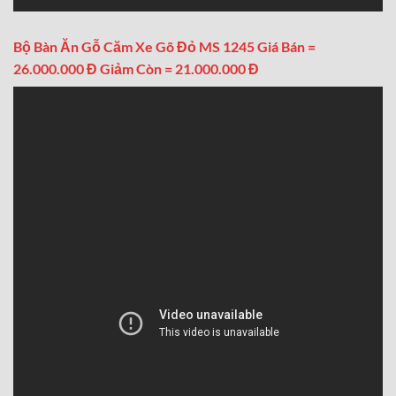
Bộ Bàn Ăn Gỗ Căm Xe Gõ Đỏ MS 1245 Giá Bán =
26.000.000 Đ Giảm Còn = 21.000.000 Đ