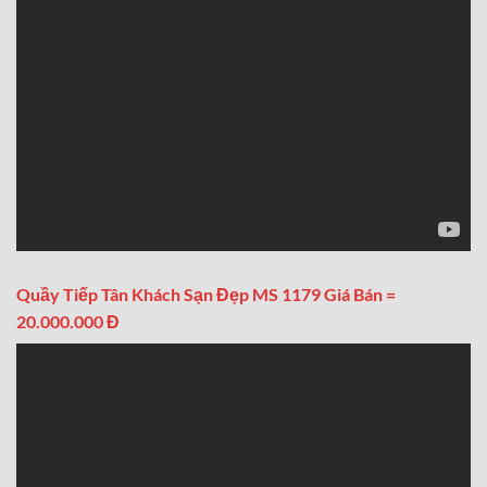
Quầy Tiếp Tân Khách Sạn Đẹp MS 1179 Giá Bán =
20.000.000 Đ