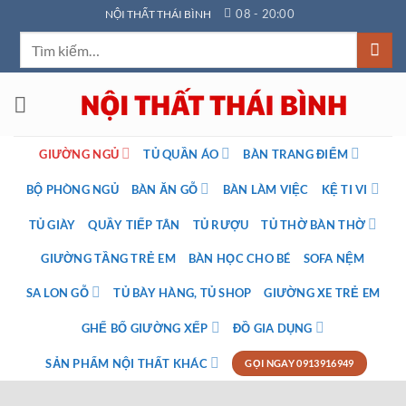
Bỏ
08 - 20:00
NỘI THẤT THÁI BÌNH
qua
Tìm
nội
kiếm:
dung
GIƯỜNG NGỦ
TỦ QUẦN ÁO
BÀN TRANG ĐIỂM
BỘ PHÒNG NGỦ
BÀN ĂN GỖ
BÀN LÀM VIỆC
KỆ TI VI
TỦ GIÀY
QUẦY TIẾP TÂN
TỦ RƯỢU
TỦ THỜ BÀN THỜ
GIƯỜNG TẦNG TRẺ EM
BÀN HỌC CHO BÉ
SOFA NỆM
SA LON GỖ
TỦ BÀY HÀNG, TỦ SHOP
GIƯỜNG XE TRẺ EM
GHẾ BỐ GIƯỜNG XẾP
ĐỒ GIA DỤNG
SẢN PHẨM NỘI THẤT KHÁC
GỌI NGAY 0913916949