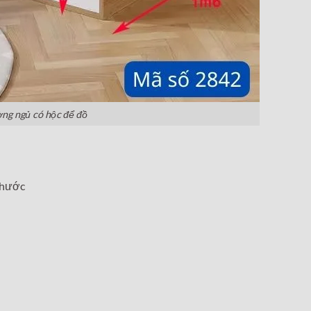
ờng ngủ có hộc để đồ
 thước