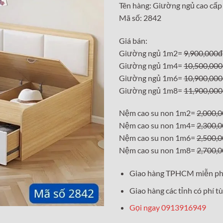
Tên hàng: Giường ngủ cao cấp
là:
Mã số: 2842
9,900,0
Giá bán:
Giường ngủ 1m2=
9,900,000đ
Giường ngủ 1m4=
10,500,00
Giường ngủ 1m6=
10,900,00
Giường ngủ 1m8=
11,900,00
Nệm cao su non 1m2=
2,000,
Nệm cao su non 1m4=
2,300,
Nệm cao su non 1m6=
2,500,
Nệm cao su non 1m8=
2,700,
Giao hàng TPHCM miễn ph
Giao hàng các tỉnh có phí tù
Gọi ngay 0913916949