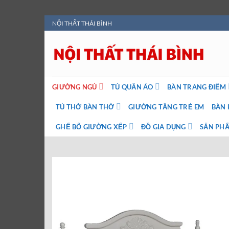
Bỏ
NỘI THẤT THÁI BÌNH
qua
nội
dung
GIƯỜNG NGỦ
TỦ QUẦN ÁO
BÀN TRANG ĐIỂM
TỦ THỜ BÀN THỜ
GIƯỜNG TẦNG TRẺ EM
BÀN 
GHẾ BỐ GIƯỜNG XẾP
ĐỒ GIA DỤNG
SẢN PHẨ