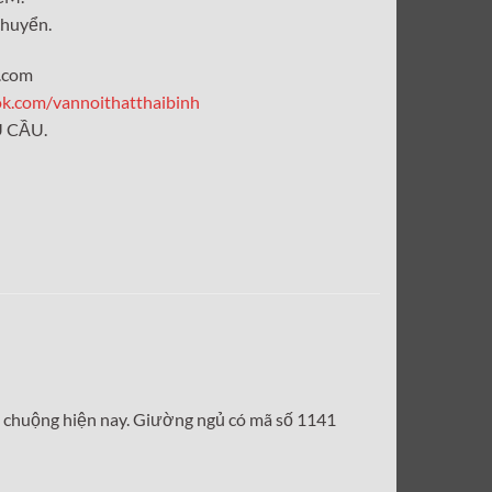
chuyển.
l.com
ok.com/vannoithatthaibinh
 CẦU.
a chuộng hiện nay. Giường ngủ có mã số 1141