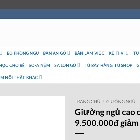
BỘ PHÒNG NGỦ
BÀN ĂN GỖ
BÀN LÀM VIỆC
KỆ TI VI
TỦ
HỌC CHO BÉ
SOFA NỆM
SA LON GỖ
TỦ BÀY HÀNG, TỦ SHOP
G
M NỘI THẤT KHÁC
TRANG CHỦ
/
GIƯỜNG NGỦ
Giường ngủ cao 
9.500.000đ giảm