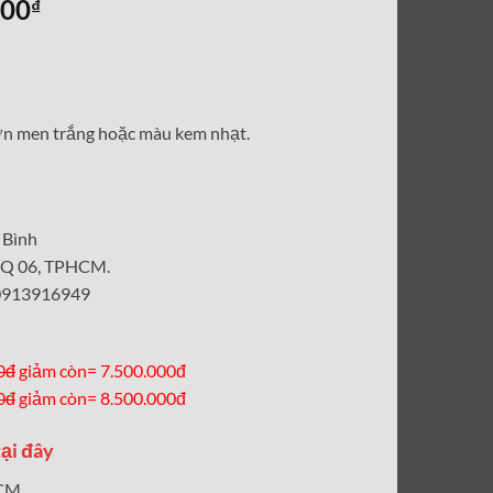
Giá
000
₫
hiện
tại
00₫.
là:
8,500,000₫.
sơn men trắng hoặc màu kem nhạt.
 Bình
, Q 06, TPHCM.
 0913916949
0đ
giảm còn= 7.500.000đ
0đ
giảm còn= 8.500.000đ
ại đây
CM.