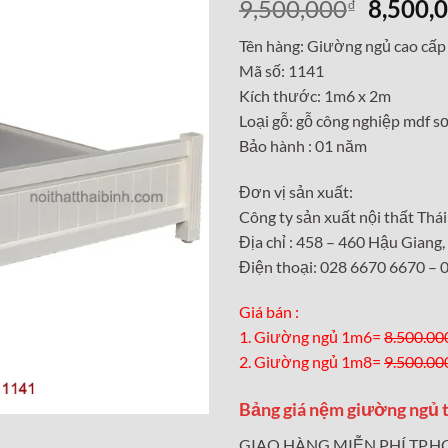
Giá
9,500,000
8,500,
₫
gốc
Tên hàng: Giường ngủ cao cấp
là:
Mã số: 1141
9,500,0
Kích thước: 1m6 x 2m
Loại gỗ: gỗ công nghiệp mdf 
Bảo hành : 01 năm
Đơn vị sản xuất:
Công ty sản xuất nội thất Thái
Địa chỉ : 458 – 460 Hậu Giang
Điện thoại: 028 6670 6670 –
Giá bán :
1. Giường ngủ 1m6=
8.500.00
2. Giường ngủ 1m8=
9.500.00
Bảng giá nệm giường ngủ t
GIAO HÀNG MIỄN PHÍ TP.H