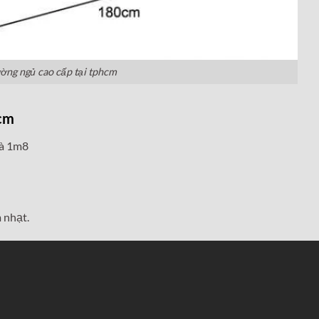
ường ngủ cao cấp tại tphcm
hcm
và 1m8
 nhạt.