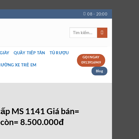
08 - 20:00
Tìm
kiếm:
 GIÀY
QUẦY TIẾP TÂN
TỦ RƯỢU
GỌI NGAY
0913916949
IƯỜNG XE TRẺ EM
Blog
cấp MS 1141 Giá bán=
 còn= 8.500.000đ