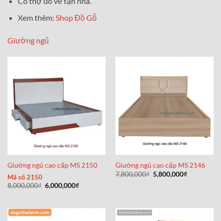
Có thợ đo vẽ tận nhà.
Xem thêm:
Shop Đồ Gỗ
Giường ngủ
Giường ngủ cao cấp MS 2150
Giường ngủ cao cấp MS 2146
Giá
Giá
7,800,000
₫
5,800,000
₫
Mã số 2150
gốc
hiện
Giá
Giá
8,000,000
₫
6,000,000
₫
là:
tại
gốc
hiện
7,800,000₫.
là:
là:
tại
5,800,000₫
8,000,000₫.
là:
6,000,000₫.