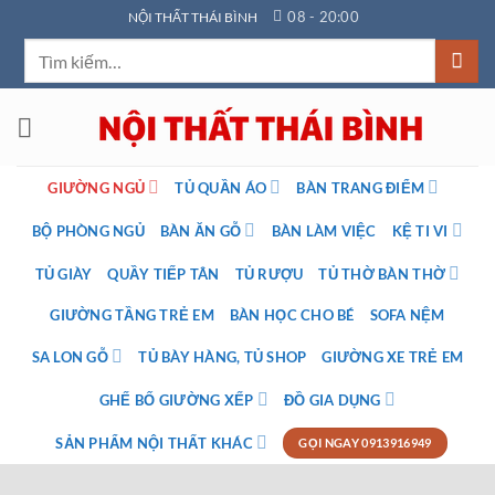
Bỏ
08 - 20:00
NỘI THẤT THÁI BÌNH
qua
Tìm
nội
kiếm:
dung
GIƯỜNG NGỦ
TỦ QUẦN ÁO
BÀN TRANG ĐIỂM
BỘ PHÒNG NGỦ
BÀN ĂN GỖ
BÀN LÀM VIỆC
KỆ TI VI
TỦ GIÀY
QUẦY TIẾP TÂN
TỦ RƯỢU
TỦ THỜ BÀN THỜ
GIƯỜNG TẦNG TRẺ EM
BÀN HỌC CHO BÉ
SOFA NỆM
SA LON GỖ
TỦ BÀY HÀNG, TỦ SHOP
GIƯỜNG XE TRẺ EM
GHẾ BỐ GIƯỜNG XẾP
ĐỒ GIA DỤNG
SẢN PHẨM NỘI THẤT KHÁC
GỌI NGAY 0913916949