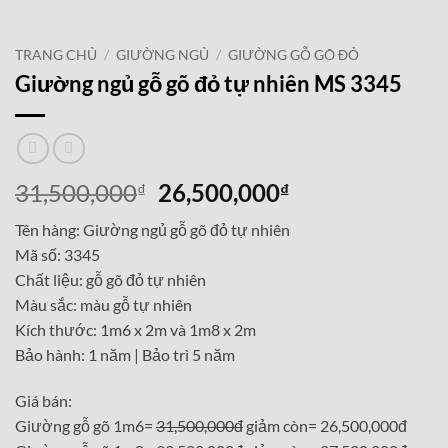
TRANG CHỦ
/
GIƯỜNG NGỦ
/
GIƯỜNG GỖ GÕ ĐỎ
Giường ngủ gỗ gõ đỏ tự nhiên MS 3345
Giá
Giá
31,500,000
26,500,000
₫
₫
gốc
hiện
Tên hàng: Giường ngủ gỗ gõ đỏ tự nhiên
là:
tại
Mã số: 3345
31,500,000₫.
là:
Chất liệu: gỗ gõ đỏ tự nhiên
26,500,000₫.
Màu sắc: màu gỗ tự nhiên
Kích thước: 1m6 x 2m và 1m8 x 2m
Bảo hành: 1 năm | Bảo trì 5 năm
Giá bán:
Giường gỗ gõ 1m6=
31,500,000đ
giảm còn= 26,500,000đ