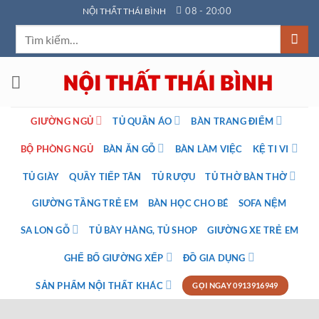
Bỏ
08 - 20:00
NỘI THẤT THÁI BÌNH
qua
Tìm
nội
kiếm:
dung
GIƯỜNG NGỦ
TỦ QUẦN ÁO
BÀN TRANG ĐIỂM
BỘ PHÒNG NGỦ
BÀN ĂN GỖ
BÀN LÀM VIỆC
KỆ TI VI
TỦ GIÀY
QUẦY TIẾP TÂN
TỦ RƯỢU
TỦ THỜ BÀN THỜ
GIƯỜNG TẦNG TRẺ EM
BÀN HỌC CHO BÉ
SOFA NỆM
SA LON GỖ
TỦ BÀY HÀNG, TỦ SHOP
GIƯỜNG XE TRẺ EM
GHẾ BỐ GIƯỜNG XẾP
ĐỒ GIA DỤNG
SẢN PHẨM NỘI THẤT KHÁC
GỌI NGAY 0913916949