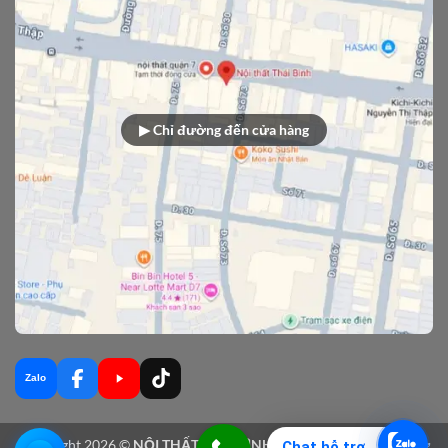
▶ Chỉ đường đến cửa hàng
Zalo
Copyright 2026 ©
NỘI THẤT THÁI BÌNH - Sản xuất nội thất gỗ tự
Chat hỗ trợ