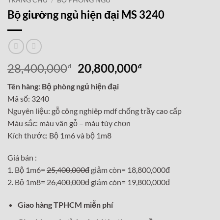
TRANG CHỦ
/
BỘ PHÒNG NGỦ
Bộ giường ngủ hiện đại MS 3240
Giá
Giá
28,400,000
20,800,000
₫
₫
gốc
hiện
Tên hàng: Bộ phòng ngủ hiện đại
là:
tại
Mã số: 3240
28,400,000₫.
là:
Nguyên liệu: gỗ công nghiêp mdf chống trầy cao cấp
20,800,000₫.
Màu sắc: màu vân gỗ – màu tùy chọn
Kích thước: Bộ 1m6 và bộ 1m8
Giá bán :
1. Bộ 1m6=
25,400,000đ
giảm còn= 18,800,000đ
2. Bộ 1m8=
26,400,000đ
giảm còn= 19,800,000đ
Giao hàng TPHCM miễn phí