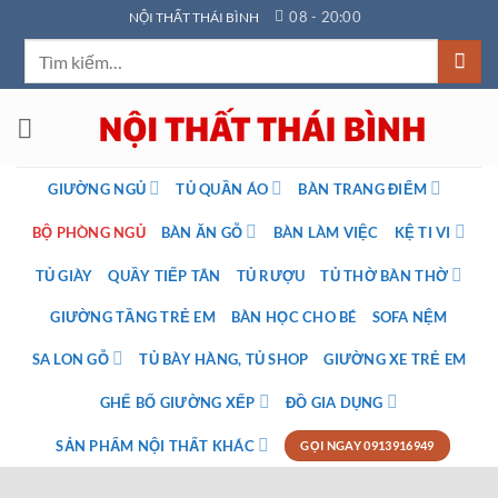
Bỏ
08 - 20:00
NỘI THẤT THÁI BÌNH
qua
Tìm
nội
kiếm:
dung
GIƯỜNG NGỦ
TỦ QUẦN ÁO
BÀN TRANG ĐIỂM
BỘ PHÒNG NGỦ
BÀN ĂN GỖ
BÀN LÀM VIỆC
KỆ TI VI
TỦ GIÀY
QUẦY TIẾP TÂN
TỦ RƯỢU
TỦ THỜ BÀN THỜ
GIƯỜNG TẦNG TRẺ EM
BÀN HỌC CHO BÉ
SOFA NỆM
SA LON GỖ
TỦ BÀY HÀNG, TỦ SHOP
GIƯỜNG XE TRẺ EM
GHẾ BỐ GIƯỜNG XẾP
ĐỒ GIA DỤNG
SẢN PHẨM NỘI THẤT KHÁC
GỌI NGAY 0913916949