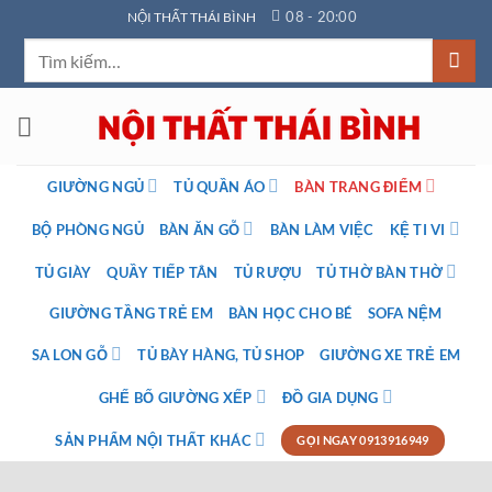
Bỏ
08 - 20:00
NỘI THẤT THÁI BÌNH
qua
Tìm
nội
kiếm:
dung
GIƯỜNG NGỦ
TỦ QUẦN ÁO
BÀN TRANG ĐIỂM
BỘ PHÒNG NGỦ
BÀN ĂN GỖ
BÀN LÀM VIỆC
KỆ TI VI
TỦ GIÀY
QUẦY TIẾP TÂN
TỦ RƯỢU
TỦ THỜ BÀN THỜ
GIƯỜNG TẦNG TRẺ EM
BÀN HỌC CHO BÉ
SOFA NỆM
SA LON GỖ
TỦ BÀY HÀNG, TỦ SHOP
GIƯỜNG XE TRẺ EM
GHẾ BỐ GIƯỜNG XẾP
ĐỒ GIA DỤNG
SẢN PHẨM NỘI THẤT KHÁC
GỌI NGAY 0913916949