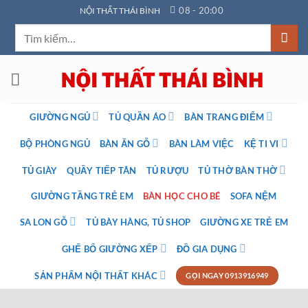
Bỏ
08 - 20:00
NỘI THẤT THÁI BÌNH
qua
Tìm
nội
kiếm:
dung
GIƯỜNG NGỦ
TỦ QUẦN ÁO
BÀN TRANG ĐIỂM
BỘ PHÒNG NGỦ
BÀN ĂN GỖ
BÀN LÀM VIỆC
KỆ TI VI
TỦ GIÀY
QUẦY TIẾP TÂN
TỦ RƯỢU
TỦ THỜ BÀN THỜ
GIƯỜNG TẦNG TRẺ EM
BÀN HỌC CHO BÉ
SOFA NỆM
SA LON GỖ
TỦ BÀY HÀNG, TỦ SHOP
GIƯỜNG XE TRẺ EM
GHẾ BỐ GIƯỜNG XẾP
ĐỒ GIA DỤNG
SẢN PHẨM NỘI THẤT KHÁC
GỌI NGAY 0913916949