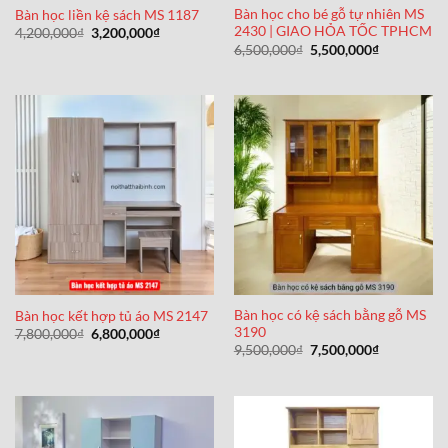
Bàn học cho bé gỗ tự nhiên MS
Bàn học liền kệ sách MS 1187
2430 | GIAO HỎA TỐC TPHCM
Giá
Giá
4,200,000
₫
3,200,000
₫
gốc
hiện
Giá
Giá
6,500,000
₫
5,500,000
₫
là:
tại
gốc
hiện
4,200,000₫.
là:
là:
tại
3,200,000₫.
6,500,000₫.
là:
5,500,000₫
Bàn học có kệ sách bằng gỗ MS
Bàn học kết hợp tủ áo MS 2147
3190
Giá
Giá
7,800,000
₫
6,800,000
₫
gốc
hiện
Giá
Giá
9,500,000
₫
7,500,000
₫
là:
tại
gốc
hiện
7,800,000₫.
là:
là:
tại
6,800,000₫.
9,500,000₫.
là:
7,500,000₫